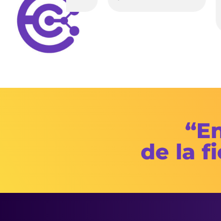
auto
Invis
“En
de la f