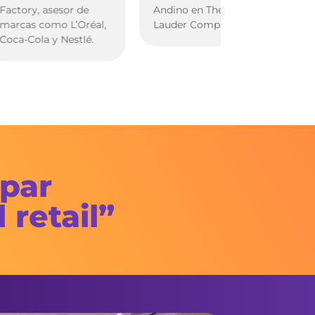
ry, asesor de
Andino en The Estée
s como L’Oréal,
Lauder Companies.
Cola y Nestlé.
ipar
 retail”