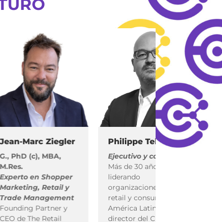
UTURO
-Marc Ziegler
Philippe Tellier
Marti
hD (c), MBA,
Ejecutivo y consultor
Periodi
.
Más de 30 años
divulg
to en Shopper
liderando
Column
ting, Retail y
organizaciones de
Nación 
e Management
retail y consumo en
Nombr
ing Partner y
América Latina. Ex
Influen
e The Retail
director del Cluster
Latinoa