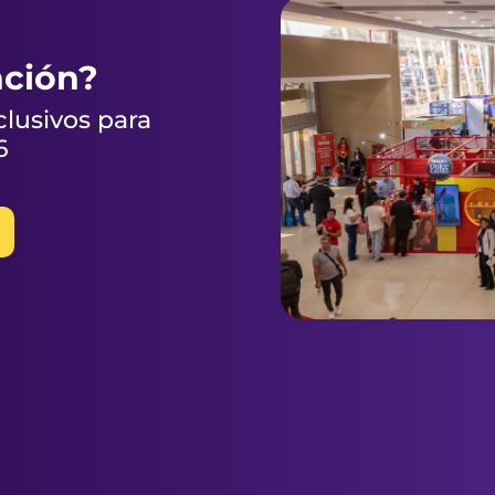
nción?
clusivos para
6