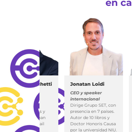
en c
rnando Luchetti
Jonatan Loidi
Mir
nsultor
CEO y speaker
Peri
ernacional y
internacional
inno
nferencista
Dirige Grupo SET, con
Fund
or de 14 libros y
presencia en 7 países.
Lata
eador del Human
Autor de 10 libros y
expe
eleration Retail
Doctor Honoris Causa
Econ
del.
por la universidad NIU.
Lab.