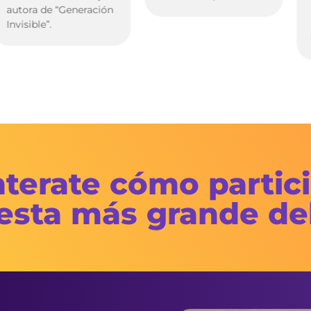
ra de “Generación
Facto
ible”.
marca
Coca-
terate cómo partic
iesta más grande del