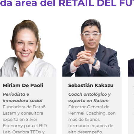
ada área
del RETAIL DEL F
iam De Paoli
Sebastián Kakazu
Jean
odista e
Coach ontológico y
G., P
vadora social
experto en Kaizen
M.Res
adora de Data8
Director General de
Exper
m y consultora
Kenmei Coaching, con
Marke
rta en Silver
más de 15 años
Trad
omy para el BID
formando equipos de
Found
 Oradora TEDx y
alto desempeño.
CEO d