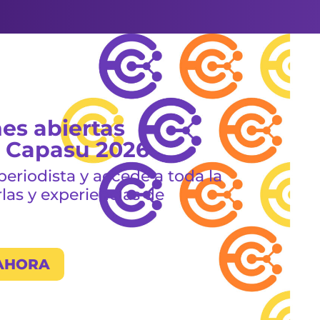
es abiertas
o Capasu 2026
eriodista y accedé a toda la
las y experiencias de
AHORA